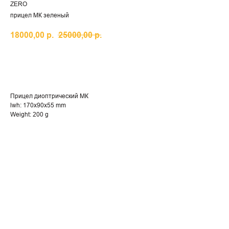
ZERO
прицел МК зеленый
18000,00
р.
25000,00
р.
КУПИТЬ
Прицел диоптрический МК
lwh: 170x90x55 mm
Weight: 200 g