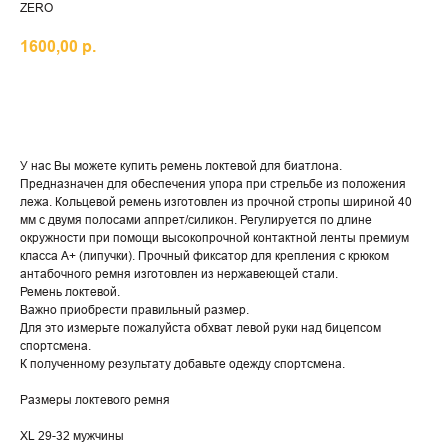
ZERO
1600,00
р.
КУПИТЬ
У нас Вы можете купить ремень локтевой для биатлона.
Предназначен для обеспечения упора при стрельбе из положения
лежа. Кольцевой ремень изготовлен из прочной стропы шириной 40
мм с двумя полосами аппрет/силикон. Регулируется по длине
окружности при помощи высокопрочной контактной ленты премиум
класса А+ (липучки). Прочный фиксатор для крепления с крюком
антабочного ремня изготовлен из нержавеющей стали.
Ремень локтевой.
Важно приобрести правильный размер.
Для это измерьте пожалуйста обхват левой руки над бицепсом
спортсмена.
К полученному результату добавьте одежду спортсмена.
Размеры локтевого ремня
XL 29-32 мужчины