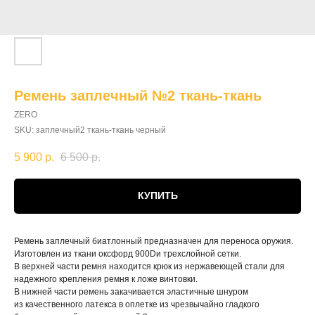
Ремень заплечный №2 ткань-ткань
ZERO
SKU:
заплечный2 ткань-ткань черный
5 900
р.
6 500
р.
КУПИТЬ
Ремень заплечный биатлонный предназначен для переноса оружия.
Изготовлен из ткани оксфорд 900Dи трехслойной сетки.
В верхней части ремня находится крюк из нержавеющей стали для
надежного крепления ремня к ложе винтовки.
В нижней части ремень закачивается эластичные шнуром
из качественного латекса в оплетке из чрезвычайно гладкого