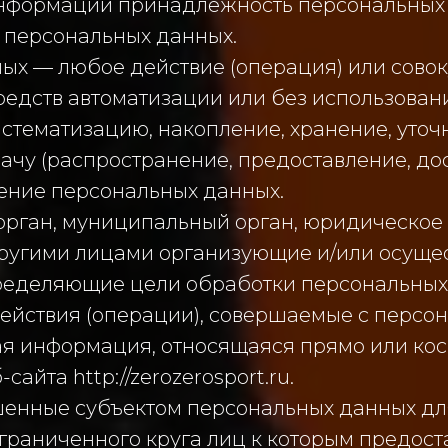
нформации принадлежность персональных
 персональных данных.
ых — любое действие (операция) или совок
едств автоматизации или без использовани
истематизацию, накопление, хранение, уточ
ачу (распространение, предоставление, дос
ение персональных данных.
 орган, муниципальный орган, юридическое
 другими лицами организующие и/или осущ
ределяющие цели обработки персональных 
ействия (операции), совершаемые с персо
ая информация, относящаяся прямо или ко
йта http://zerozerosport.ru.
шенные субъектом персональных данных дл
граниченного круга лиц к которым предос