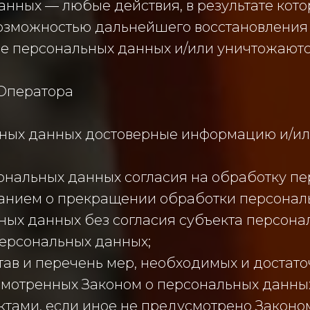
данных — любые действия, в результате ко
возможностью дальнейшего восстановлени
е персональных данных и/или уничтожаютс
 Оператора
льных данных достоверные информацию и/и
ональных данных согласия на обработку пе
анием о прекращении обработки персональ
ых данных без согласия субъекта персона
персональных данных;
тав и перечень мер, необходимых и достат
мотренных Законом о персональных данных
тами, если иное не предусмотрено Законо