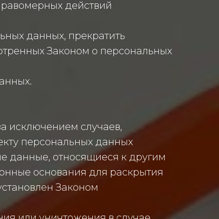
еправомерных действий
ьных данных, прекратить
мотренных Законом о персональных
анных.
а исключением случаев,
екту персональных данных
е данные, относящиеся к другим
конные основания для раскрытия
установлен Законом
ния или уничтожения в случае,