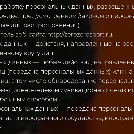
бработку персональных данных, разрешенн
рядке, предусмотренном Законом о персон
ые для распространения).
ель веб-сайта http://zerozerosport.ru.
ых данных — действия, направленные на ра
нному кругу лиц.
ных данных — любые действия, направленн
иц (передача персональных данных) или на
иц, в том числе обнародование персональн
мационно-телекоммуникационных сетях ил
бо иным способом.
ерсональных данных — передача персональ
 власти иностранного государства, иностра
.