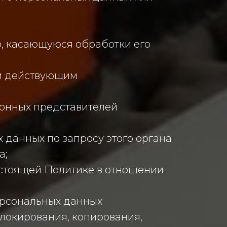
, касающуюся обработки его
ом действующим
конных представителей
 данных по запросу этого органа
а;
астоящей Политике в отношении
ерсональных данных
блокирования, копирования,